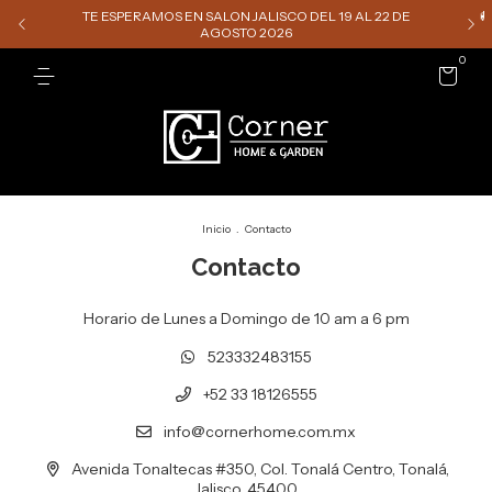
TE ESPERAMOS EN SALON JALISCO DEL 19 AL 22 DE

AGOSTO 2026
0
Inicio
.
Contacto
Contacto
Horario de Lunes a Domingo de 10 am a 6 pm
523332483155
+52 33 18126555
info@cornerhome.com.mx
Avenida Tonaltecas #350, Col. Tonalá Centro, Tonalá,
Jalisco, 45400.