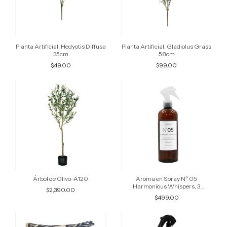
Planta Artificial, Hedyotis Diffusa
Planta Artificial, Gladiolus Grass
35cm
58cm
$49.00
$99.00
Árbol de Olivo-A120
Aroma en Spray Nº 05
Harmonious Whispers, 3
$2,390.00
Tamaños Disponibles
$499.00