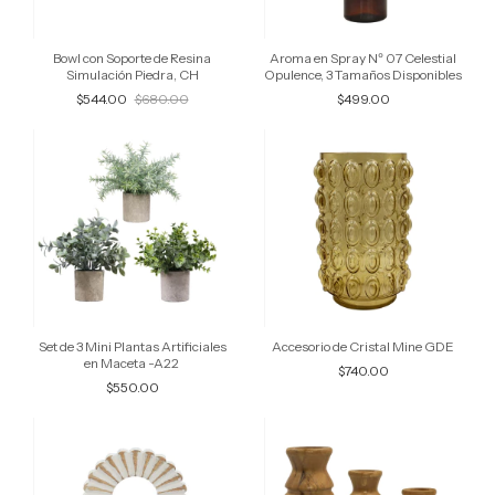
Bowl con Soporte de Resina
Aroma en Spray Nº 07 Celestial
Simulación Piedra, CH
Opulence, 3 Tamaños Disponibles
$544.00
$680.00
$499.00
Set de 3 Mini Plantas Artificiales
Accesorio de Cristal Mine GDE
en Maceta -A22
$740.00
$550.00