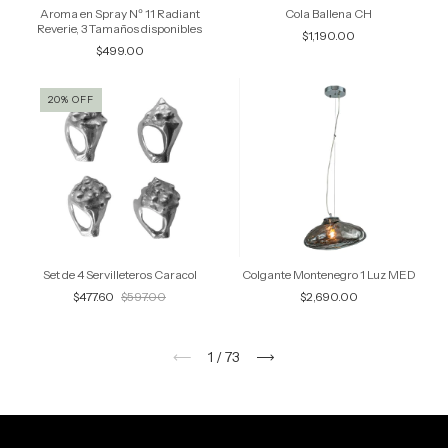
Aroma en Spray Nº 11 Radiant
Cola Ballena CH
Reverie, 3 Tamaños disponibles
$1,190.00
$499.00
20
%
OFF
Set de 4 Servilleteros Caracol
Colgante Montenegro 1 Luz MED
$477.60
$597.00
$2,690.00
1
/
73