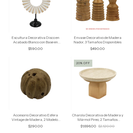
Escultura Decorativa Disco en
Envase Decorativo de Madera
Acabado Blanco con Base en
Nador, 3 Tamaños Disponibles
Madera y Metal
$590.00
$490.00
20
%
OFF
Accesorio Decorativo Esfera
Charola Decorativa de Madera y
Vintage de Madera, 2 Modelos
Mármol Pireo, 2 Tamaños
Disponibles
Disponibles
$290.00
$1,696.00
$2,120.00